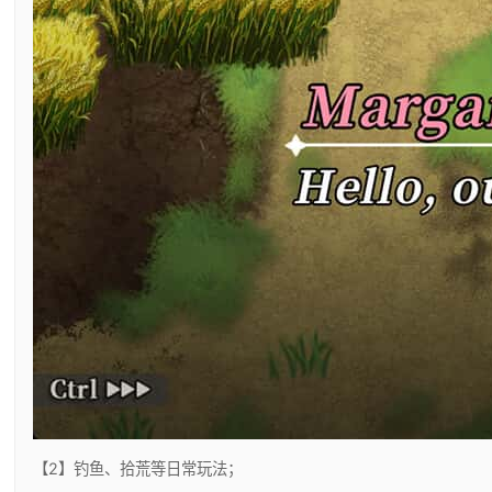
【2】钓鱼、拾荒等日常玩法；