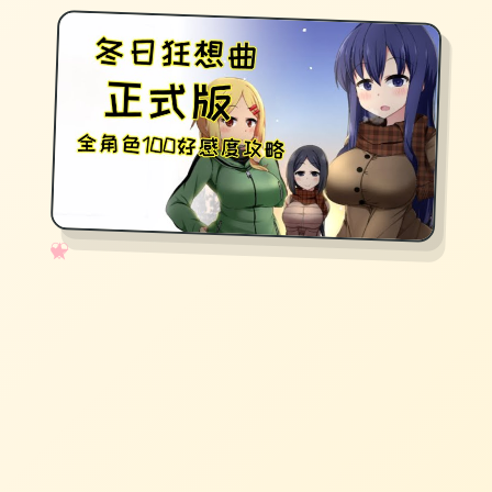
✧
♡
★
♥