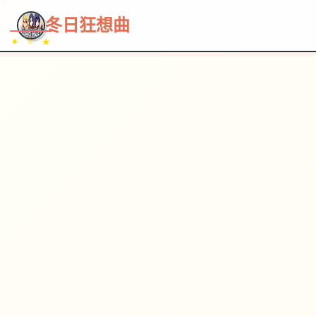
~~~
★
♡
✦
✧
♥
~
→
↗
冬日狂想曲
✦ ✧ ★