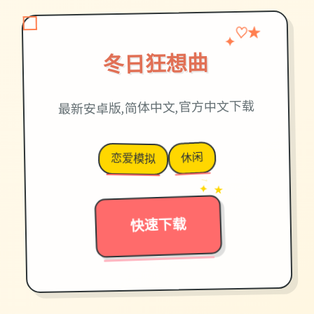
♡
✦
★
冬日狂想曲
最新安卓版,简体中文,官方中文下载
休闲
恋爱模拟
→
✦ ★
快速下载