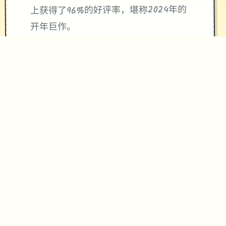
上获得了​​96%的好评率​​，堪称2024年的
开年巨作。
内容升级，体验优化
《冬日狂想曲》在继承前作优点的基础
上，进行了全方位的升级。游戏时间虽
然从夏日的30天缩短为寒假的18天，但
内容更加紧凑充实。制作团队不仅保留
了前作中广受好评的元素，还增加了​​新
角色、新玩法​​，以及更加精细的画面表
现。
游戏中的小游戏种类丰富多样，从算