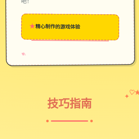
吧！
★
精心制作的游戏体验
→
✧
♥
♡
✦
技巧指南