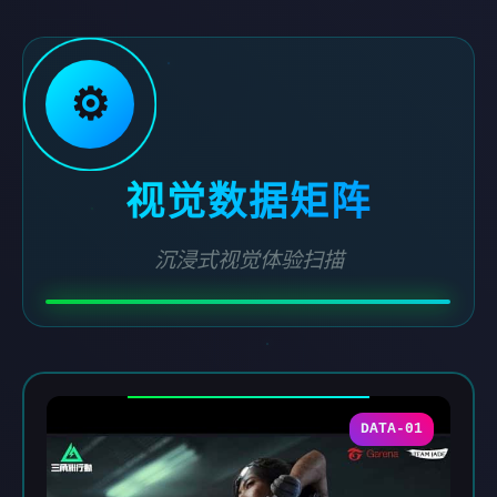
⚙️
视觉数据矩阵
沉浸式视觉体验扫描
DATA-01