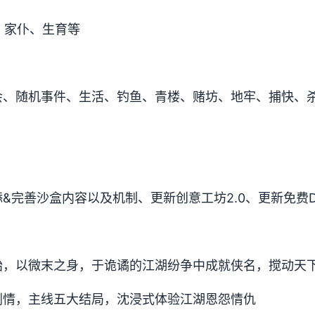
、家仆、生育等
会、随机事件、生活、钓鱼、青楼、赌坊、地牢、捕快、
&完善沙盒内容以及机制、更新创意工坊2.0、更新免费D
始，以微末之身，于诡谲的江湖纷争中成就侠名，搅动天
剧情，主线五大结局，沈浸式体验江湖恩怨情仇