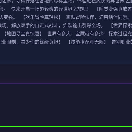
图迷雾，寻得掉落在各地的珍稀宝物，体验轻松爽快的异世界之
兽。 快来开启一场超轻爽的异世界之旅吧！ 【睡觉变强真放置
边变强。 【欢乐冒险真轻松】 邂逅冒险伙伴，幻兽结伴同游。
战场。解放双手的自走式战斗，炸裂输出引爆全场。 【世界探索
 【地图寻宝真惊喜】 世界有多大，宝藏就有多少！探索过程
职业限制，减少你的练级负担！ 【技能搭配真无限】 告别职业