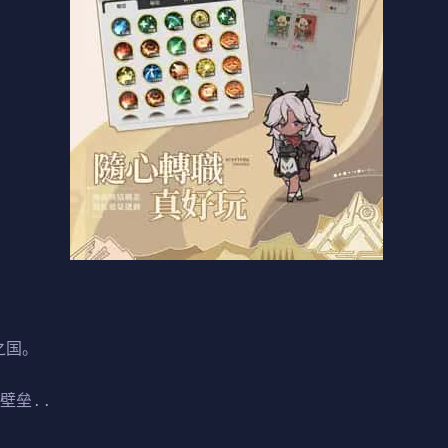
之国。
壁垒..