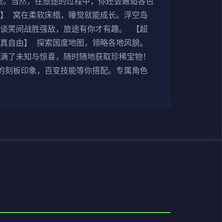
旅。当然，在旅途的过程中，你还会邂逅各色
】 窝在柔软床榻，睡觉就能成长。浮空岛
谈笑间战胜强敌，旅途有你才有趣。 【超
真自由】 探索国度地图，领略各地风貌。
充满了未知与惊喜，随时随地获取珍稀宝物！
的刻板印象，百变技能等你搭配。专属角色