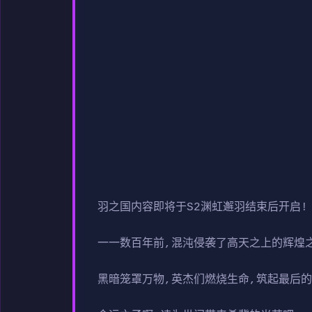
羽之国内容即将于S2渊虹邂羽结束后开启!
一一数百年前,混沌侵袭了高天之上的辉煌
黑暗笼罩万物,英杰们燃烧生命,筑起最后的